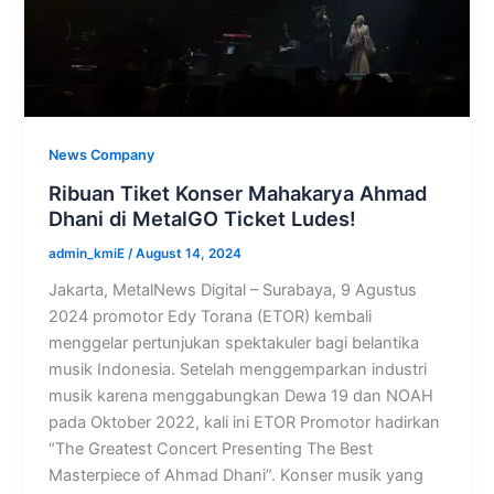
News Company
Ribuan Tiket Konser Mahakarya Ahmad
Dhani di MetalGO Ticket Ludes!
admin_kmiE
/
August 14, 2024
Jakarta, MetalNews Digital – Surabaya, 9 Agustus
2024 promotor Edy Torana (ETOR) kembali
menggelar pertunjukan spektakuler bagi belantika
musik Indonesia. Setelah menggemparkan industri
musik karena menggabungkan Dewa 19 dan NOAH
pada Oktober 2022, kali ini ETOR Promotor hadirkan
“The Greatest Concert Presenting The Best
Masterpiece of Ahmad Dhani”. Konser musik yang