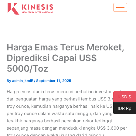
Skip
to
content
Harga Emas Terus Meroket,
Diprediksi Capai US$
5000/Toz
By
admin_kmiE
/
September 11, 2025
Harga emas dunia terus mencuri perhatian investor, mulai
USD $
dari penguatan harga yang berhasil tembus US$ 3.400 per
troy ounce, kemudian harganya berhasil naik ke US$ 3.500
IDR Rp
per troy ounce dalam waktu satu minggu, dan yang
terakhir harganya berhasil pecahkan rekor tertinggi
sepanjang masa dengan menduduki angka US$ 3.600 per
troy ounce dengan waktu kurang dari 1 minggu