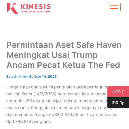
Skip
to
content
Permintaan Aset Safe Haven
Meningkat Usai Trump
Ancam Pecat Ketua The Fed
By
admin_kmiE
/
July 14, 2025
Harga emas dunia alami penguatan pada perdagangannya
USD $
hari ini. Senin (14/7/2025) harga emas fisik di bursa
komoditi JFX menguat sejalan dengan penguatan harga
IDR Rp
emas dunia. Penguatan ini membawa harganya naik 1,27%
dan menempati angka US$ 3.370.45 per troy ounce atau
Rp.1.786.818 per gram.