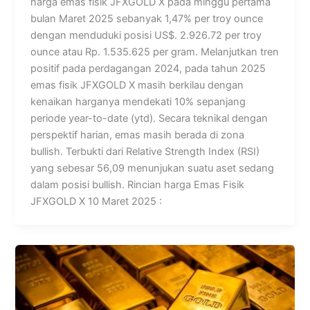
harga emas fisik JFXGOLD X pada minggu pertama
bulan Maret 2025 sebanyak 1,47% per troy ounce
dengan menduduki posisi US$. 2.926.72 per troy
ounce atau Rp. 1.535.625 per gram. Melanjutkan tren
positif pada perdagangan 2024, pada tahun 2025
emas fisik JFXGOLD X masih berkilau dengan
kenaikan harganya mendekati 10% sepanjang
periode year-to-date (ytd). Secara teknikal dengan
perspektif harian, emas masih berada di zona
bullish. Terbukti dari Relative Strength Index (RSI)
yang sebesar 56,09 menunjukan suatu aset sedang
dalam posisi bullish. Rincian harga Emas Fisik
JFXGOLD X 10 Maret 2025 :