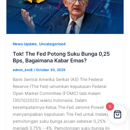
,
News Update
Uncategorized
Tok! The Fed Potong Suku Bunga 0,25
Bps, Bagaimana Kabar Emas?
admin_kmiE
/
October 30, 2025
Bank Sentral Amerika Serikat (AS) The Federal
Reserve (The Fed) umumkan keputusan Federal
Open Market Committee (FOMC) tadi malam
(30/10/2025) waktu Indonesia. Dalam
0
kesempatannya Ketua The Fed Jerome Powell
menyampaikan keputusan The Fed untuk melakukan
pemotongan suku bunga acuan sebesar 0,25%
menjadi 3,75% – 4%. Pemotongan suku bunga ini