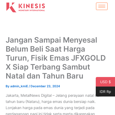
Skip
to
content
Jangan Sampai Menyesal
Belum Beli Saat Harga
Turun, Fisik Emas JFXGOLD
X Siap Terbang Sambut
Natal dan Tahun Baru
USD $
By
admin_kmiE
/
December 23, 2024
IDR Rp
Jakarta, MetalNews Digital – Jelang perayaan natal dan
tahun baru (Nataru), harga emas dunia bersiap naik.
Lonjakan harga pada emas dunia yang terjadi pada
perdagangan pagi ini tidak serta merta dikarenakan