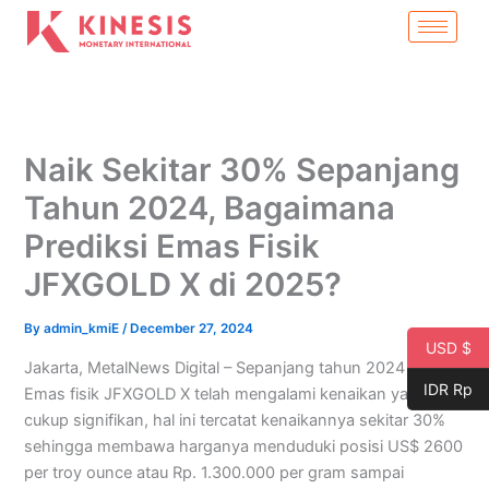
Skip
to
content
Naik Sekitar 30% Sepanjang
Tahun 2024, Bagaimana
Prediksi Emas Fisik
JFXGOLD X di 2025?
By
admin_kmiE
/
December 27, 2024
USD $
Jakarta, MetalNews Digital – Sepanjang tahun 2024 harga
IDR Rp
Emas fisik JFXGOLD X telah mengalami kenaikan yang
cukup signifikan, hal ini tercatat kenaikannya sekitar 30%
sehingga membawa harganya menduduki posisi US$ 2600
per troy ounce atau Rp. 1.300.000 per gram sampai